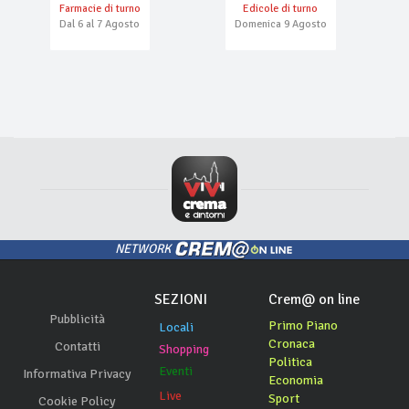
Farmacie di turno
Edicole di turno
Dal 6 al 7 Agosto
Domenica 9 Agosto
NETWORK
SEZIONI
Crem@ on line
Pubblicità
Primo Piano
Locali
Cronaca
Contatti
Shopping
Politica
Eventi
Informativa Privacy
Economia
Live
Sport
Cookie Policy