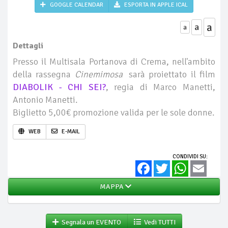
GOOGLE CALENDAR
ESPORTA IN APPLE ICAL
a
a
a
Dettagli
Presso il Multisala Portanova di Crema, nell'ambito
della rassegna
Cinemimosa
sarà proiettato il film
DIABOLIK - CHI SEI?
, regia di Marco Manetti,
Antonio Manetti.
Biglietto 5,00€ promozione valida per le sole donne.
WEB
E-MAIL
CONDIVIDI SU:
Facebook
Twitter
WhatsApp
Email
MAPPA
Segnala un EVENTO
Vedi TUTTI