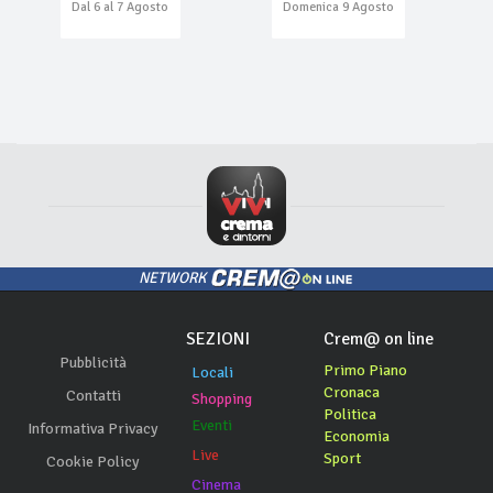
Dal 6 al 7 Agosto
Domenica 9 Agosto
NETWORK
SEZIONI
Crem@ on line
Pubblicità
Primo Piano
Locali
Cronaca
Contatti
Shopping
Politica
Eventi
Informativa Privacy
Economia
Live
Sport
Cookie Policy
Cinema