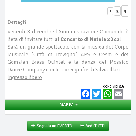
a
a
a
Dettagli
Venerdì 8 dicembre l'Amministrazione Comunale è
lieta di invitare tutti al
Concerto di Natale 2023
!
Sarà un grande spettacolo con la musica del Corpo
Musicale "Città di Treviglio" APS e Cesm e dei
Gomalan Brass Quintet e la danza del Mosaico
Dance Company con le coreografie di Silvia Illari.
Ingresso libero
CONDIVIDI SU:
Facebook
Twitter
WhatsApp
Email
MAPPA
Segnala un EVENTO
Vedi TUTTI