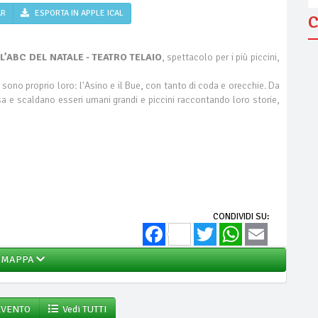
AR
ESPORTA IN APPLE ICAL
C
a
L’ABC DEL NATALE - TEATRO TELAIO
, spettacolo per i più piccini,
 sono proprio loro: l'Asino e il Bue, con tanto di coda e orecchie. Da
sa e scaldano esseri umani grandi e piccini raccontando loro storie,
CONDIVIDI SU:
Facebook
Twitter
WhatsApp
Email
MAPPA
EVENTO
Vedi TUTTI