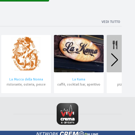
VEDI TUTTO
La Mucca della Nonna
Il lup
La Kama
ristorante, osteria, pesce
pizzeria, ri
caffè, cocktail bar, aperitivo
NETWORK