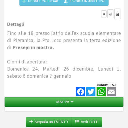
GOOGLE CALENDAR
ESPORTA IN APPLE ICAL
a
a
a
Dettagli
Fino alle 18 presso l'atrio dell'ex scuola elementare
di Pieranica, la Pro Loco presenta la terza edizione
di
Presepi in mostra.
Giorni di apertura:
Domenica 24, Martedì 26 dicembre, Lunedì 1,
sabato 6 domenica 7 gennaio
CONDIVIDI SU:
Facebook
Twitter
WhatsApp
Email
MAPPA
Segnala un EVENTO
Vedi TUTTI