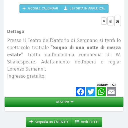
GOOGLE CALENDAR
ESPORTA IN APPLE ICAL
a
a
a
Dettagli
Presso il Teatro dell'Oratorio di Sergnano si terrà lo
spettacolo teatrale "
Sogno di una notte di mezza
estate
" tratto dall'omonima commedia di W.
Shakespeare. Adattamento dell'opera e regia:
Lorenzo Samanni.
Ingresso gratuito
.
CONDIVIDI SU:
Facebook
Twitter
WhatsApp
Email
MAPPA
Segnala un EVENTO
Vedi TUTTI