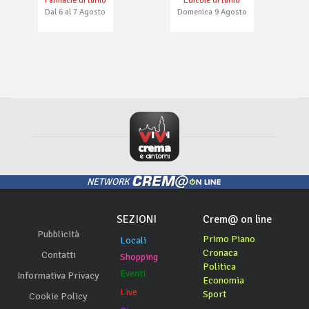
Farmacie di turno
Edicole di turno
Dal 6 al 7 Agosto
Domenica 9 Agosto
NETWORK
SEZIONI
Crem@ on line
Pubblicità
Primo Piano
Locali
Cronaca
Contatti
Shopping
Politica
Eventi
Informativa Privacy
Economia
Live
Sport
Cookie Policy