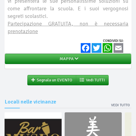
vi presenterà le sue personalissime soluzioni su
come affrontare la scuola. E i suoi vergognosi
segreti scolastici.
Partecipazione GRATUITA, non è necessaria
prenotazione
CONDIVIDI SU:
Facebook
Twitter
WhatsApp
Email
MAPPA
Segnala un EVENTO
Vedi TUTTI
Locali nelle vicinanze
VEDI TUTTO