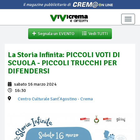
il magazine pubblicitario di
Toggle
naviga
Segnala un EVENTO
Vedi TUTTI
La Storia Infinita: PICCOLI VOTI DI
SCUOLA - PICCOLI TRUCCHI PER
DIFENDERSI
sabato 16 marzo 2024
16:30
Centro Culturale Sant'Agostino
- Crema