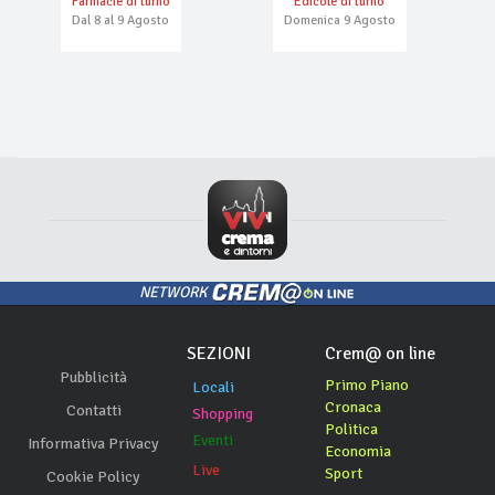
Farmacie di turno
Edicole di turno
Dal 8 al 9 Agosto
Domenica 9 Agosto
NETWORK
SEZIONI
Crem@ on line
Pubblicità
Primo Piano
Locali
Cronaca
Contatti
Shopping
Politica
Eventi
Informativa Privacy
Economia
Live
Sport
Cookie Policy