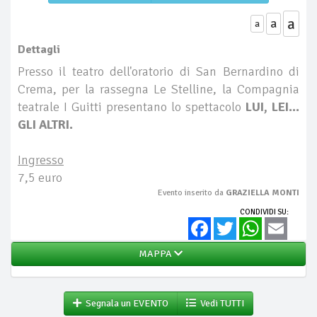
a
a
a
Dettagli
Presso il teatro dell'oratorio di San Bernardino di
Crema, per la rassegna Le Stelline, la Compagnia
teatrale I Guitti presentano lo spettacolo
LUI, LEI...
GLI ALTRI.
Ingresso
7,5 euro
Evento inserito da
GRAZIELLA MONTI
CONDIVIDI SU:
Facebook
Twitter
WhatsApp
Email
MAPPA
Segnala un EVENTO
Vedi TUTTI