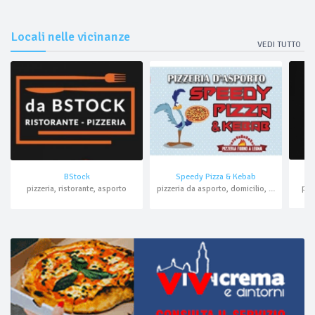
Locali nelle vicinanze
VEDI TUTTO
BStock
Speedy Pizza & Kebab
piz
pizzeria, ristorante, asporto
pizzeria da asporto, domicilio, kebab