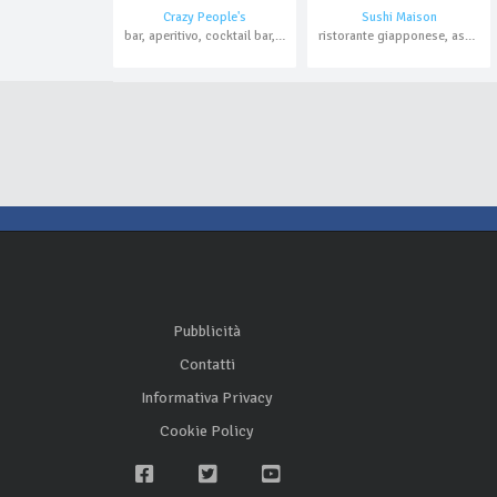
Crazy People's
Sushi Maison
bar, aperitivo, cocktail bar, karaoke, asporto
ristorante giapponese, asporto, all you can eat, domicilio
Pubblicità
Contatti
Informativa Privacy
Cookie Policy