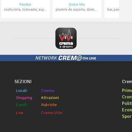
Paolino
Dolce Vita
La Disp
rosticceria, ristorante, asporto, domicilio
pizzeria da asporto, domicilio
NETWORK
SEZIONI
Crem
Prim
Locali
Cinema
Cron
Shopping
Attrazioni
Polit
Eventi
Rubriche
Econ
Live
Crema Utile
Spor