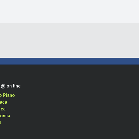
ensa
Prince's Tower
Pepe Verde
bar, panetteria, enoteca, gelateria, aperitivo, cocktail bar, pranzo di lavoro, asporto
pub
pizzeria, ristorante, asporto
@ on line
o Piano
aca
ica
omia
t