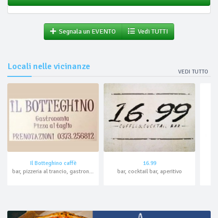
Segnala un EVENTO
Vedi TUTTI
Locali nelle vicinanze
VEDI TUTTO
Il Botteghino caffè
16.99
bar, pizzeria al trancio, gastronomia, asporto
bar, cocktail bar, aperitivo
caf