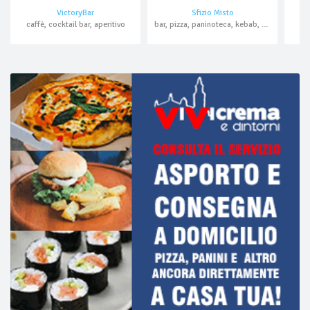
VictoryBar
Sfizio Misto
caffè, cocktail bar, aperitivo
bar, pizza, paninoteca, kebab, hamburger, piadine, crêpes