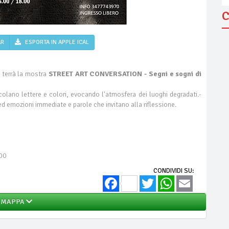
C
AR
ESPORTA IN APPLE ICAL
 terrà la mostra
STREET ART CONVERSATION - Segni e sogni di
lano lettere e colori, evocando l'atmosfera dei luoghi degradati.-
ed emozioni immediate e parole che invitano alla riflessione.
.00
CONDIVIDI SU:
Facebook
Twitter
WhatsApp
Email
MAPPA