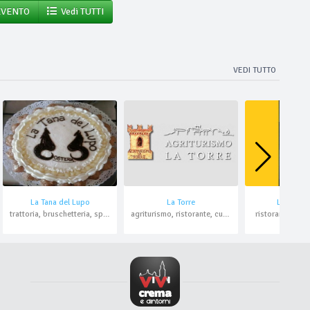
EVENTO
Vedi TUTTI
VEDI TUTTO
La Tana del Lupo
La Torre
La Rosa G
trattoria, bruschetteria, spaghetteria, ristorante
agriturismo, ristorante, cucina cremasca, domicilio
ristorante, trat