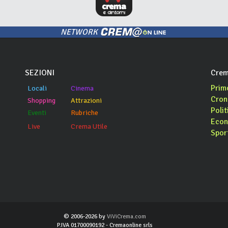
NETWORK
SEZIONI
Crem
Prim
Locali
Cinema
Cron
Shopping
Attrazioni
Polit
Eventi
Rubriche
Econ
Live
Crema Utile
Spor
© 2006-2026 by
ViViCrema.com
P.IVA 01700090192 - Cremaonline srls