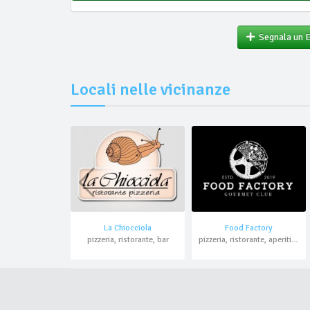
Segnala un 
Locali nelle vicinanze
La Chiocciola
Food Factory
pizzeria, ristorante, bar
pizzeria, ristorante, aperitivo, hamburger