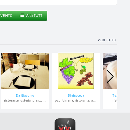
EVENTO
Vedi TUTTI
VEDI TUTTO
Da Giacomo
Birrinoteca
Trattoria d
ristorante, osteria, pranzo di lavoro
pub, birreria, ristorante, asporto
ristorante, 