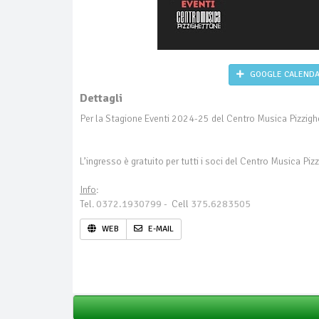
GOOGLE CALEND
Dettagli
Per la Stagione Eventi 2024-25 del Centro Musica Pizzig
L’ingresso è gratuito per tutti i soci del Centro Musica P
Info
:
Tel.
0372.1930799
- Cell
375.6283505
WEB
E-MAIL