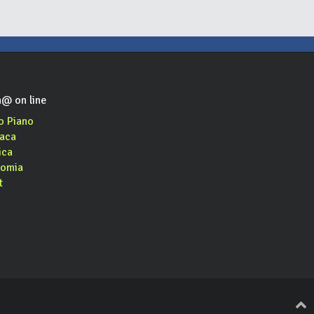
@ on line
o Piano
aca
ica
omia
t