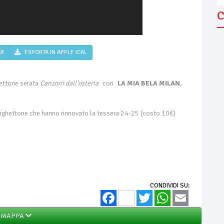
C
AR
ESPORTA IN APPLE ICAL
hettone serata
Canzoni dall'osteria
con
LA MIA BELA MILAN.
izzighettone che hanno rinnovato la tessera 24-25 (costo 10€)
CONDIVIDI SU:
Facebook
Twitter
WhatsApp
Email
MAPPA