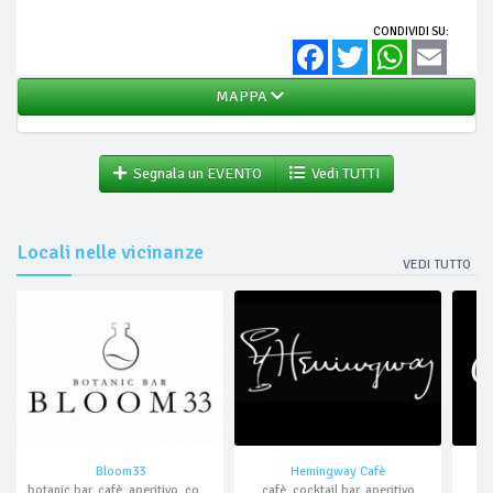
CONDIVIDI SU:
Facebook
Twitter
WhatsApp
Email
MAPPA
Segnala un EVENTO
Vedi TUTTI
Locali nelle vicinanze
VEDI TUTTO
Bloom33
Hemingway Cafè
botanic bar, cafè, aperitivo, cocktail bar, asporto, domicilio
cafè, cocktail bar, aperitivo