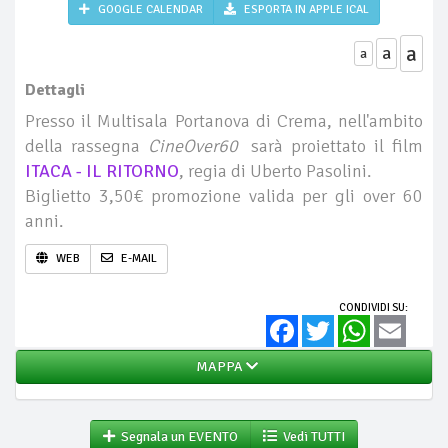
GOOGLE CALENDAR
ESPORTA IN APPLE ICAL
a
a
a
Dettagli
Presso il Multisala Portanova di Crema, nell'ambito
della rassegna
CineOver60
sarà proiettato il film
ITACA - IL RITORNO
, regia di Uberto Pasolini.
Biglietto 3,50€ promozione valida per gli over 60
anni.
WEB
E-MAIL
CONDIVIDI SU:
Facebook
Twitter
WhatsApp
Email
MAPPA
Segnala un EVENTO
Vedi TUTTI