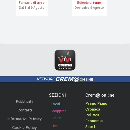
Farmacie di turno
Edicole di turno
Dal 8 al 9 Agosto
Domenica 9 Agosto
NETWORK
SEZIONI
Crem@ on line
Pubblicità
Primo Piano
Locali
Cronaca
Contatti
Shopping
Politica
Eventi
Informativa Privacy
Economia
Live
Sport
Cookie Policy