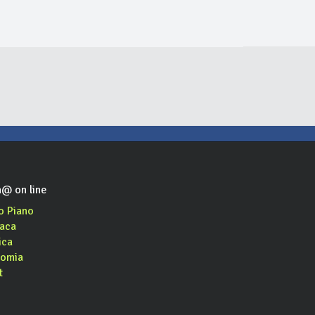
iporta
Caffè Marini
Duomo Cafè
cafè, cocktail bar, aperitivo, asporto
bar
caffè, cocktail bar, aperitivo
@ on line
o Piano
aca
ica
omia
t