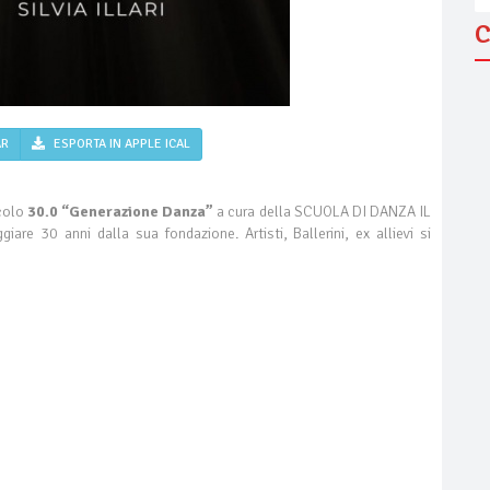
C
AR
ESPORTA IN APPLE ICAL
acolo
30.0 “Generazione Danza”
a cura della SCUOLA DI DANZA IL
30 anni dalla sua fondazione. Artisti, Ballerini, ex allievi si