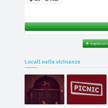
WEB
E-MAIL
Segnala un 
Locali nelle vicinanze