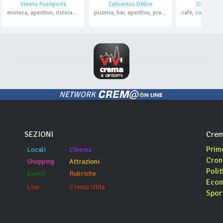
Vineria Fuoriporta
Calicantus Délice
Caffè Fuor
enoteca, aperitivo, ristorante , pesce, domicilio
pizzeria, bar, aperitivo, pranzo di lavoro, asporto, domicilio
NETWORK
SEZIONI
Crem
Prim
Locali
Cinema
Cron
Shopping
Attrazioni
Polit
Eventi
Rubriche
Econ
Live
Crema Utile
Spor