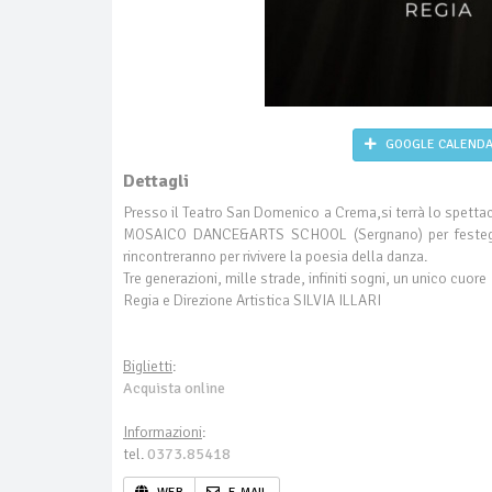
GOOGLE CALEND
Dettagli
Presso il Teatro San Domenico a Crema,si terrà lo spett
MOSAICO DANCE&ARTS SCHOOL (Sergnano) per festeggiare 
rincontreranno per rivivere la poesia della danza.
Tre generazioni, mille strade, infiniti sogni, un unico cuore
Regia e Direzione Artistica SILVIA ILLARI
Biglietti
:
Acquista online
Informazioni
:
tel.
0373.85418