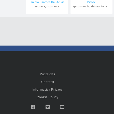
Circolo Enoteca Da Stelvio
PicNic
enoteca, ristorante
gastronomia, ristorante, asporto
Pubblicità
Contatti
Informativa Privacy
Cookie Policy