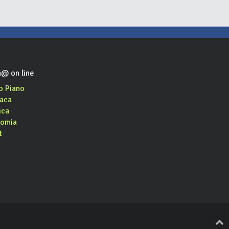
@ on line
o Piano
aca
ica
omia
t