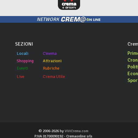
NETWORK
SEZIONI
Crem
Prim
Locali
Cinema
Cron
Shopping
Attrazioni
Polit
Eventi
Rubriche
Econ
Live
Crema Utile
Spor
© 2006-2026 by
ViViCrema.com
P.IVA 01700090192 - Cremaonline srls