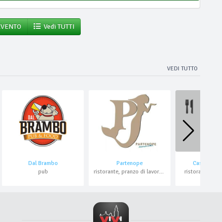
EVENTO
Vedi TUTTI
VEDI TUTTO
Dal Brambo
Partenope
Castello B
pub
ristorante, pranzo di lavoro, asporto, pesce
ristorante per 