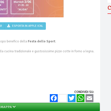
C
AR
ESPORTA IN APPLE ICAL
scopo benefico della
Festa dello Sport
.
ella cucina tradizionale e gustosissime pizze cotte in forno a legna.
CONDIVIDI SU:
Facebook
Twitter
WhatsApp
Email
MAPPA