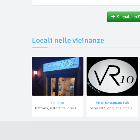
Segnala un 
Locali nelle vicinanze
Da Cibo
VR10 Restaurant Lab
trattoria, ristorante, pranzo di lavoro, asporto
ristorante, griglieria, ricevimenti