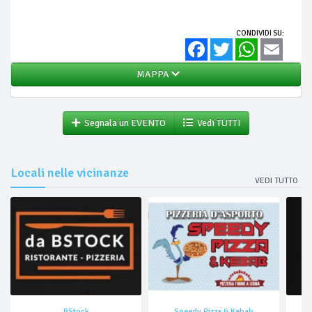
CONDIVIDI SU:
Facebook
Twitter
WhatsApp
Email
MAPPA
Segnala un EVENTO
Vedi TUTTI
Locali nelle vicinanze
VEDI TUTTO
BStock
Speedy Pizza & Kebab