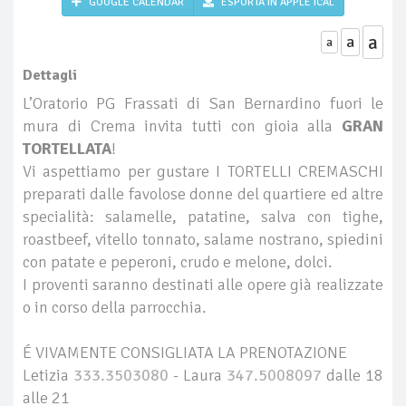
GOOGLE CALENDAR
ESPORTA IN APPLE ICAL
a
a
a
Dettagli
L’Oratorio PG Frassati di San Bernardino fuori le
mura di Crema invita tutti con gioia alla
GRAN
TORTELLATA
!
Vi aspettiamo per gustare I TORTELLI CREMASCHI
preparati dalle favolose donne del quartiere ed altre
specialità: salamelle, patatine, salva con tighe,
roastbeef, vitello tonnato, salame nostrano, spiedini
con patate e peperoni, crudo e melone, dolci.
I proventi saranno destinati alle opere già realizzate
o in corso della parrocchia.
É VIVAMENTE CONSIGLIATA LA PRENOTAZIONE
Letizia
333.3503080
- Laura
347.5008097
dalle 18
alle 21