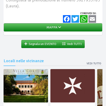
(Laura).
CONDIVIDI SU:
Facebook
Twitter
WhatsApp
Email
MAPPA
Segnala un EVENTO
Vedi TUTTI
Locali nelle vicinanze
VEDI TUTTO