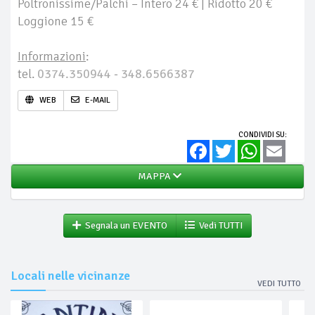
Poltronissime/Palchi – Intero 24 € | Ridotto 20 €
Loggione 15 €
Informazioni
:
tel.
0374.350944
-
348.6566387
WEB
E-MAIL
CONDIVIDI SU:
Facebook
Twitter
WhatsApp
Email
MAPPA
Segnala un EVENTO
Vedi TUTTI
Locali nelle vicinanze
VEDI TUTTO