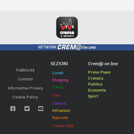
NETWORK
SEZIONI
Crem@ on line
Pubblicità
Primo Piano
Locali
Cronaca
Contatti
Shopping
Politica
Eventi
Informativa Privacy
Economia
Live
Sport
Cookie Policy
Cinema
Attrazioni
Rubriche
Crema Utile