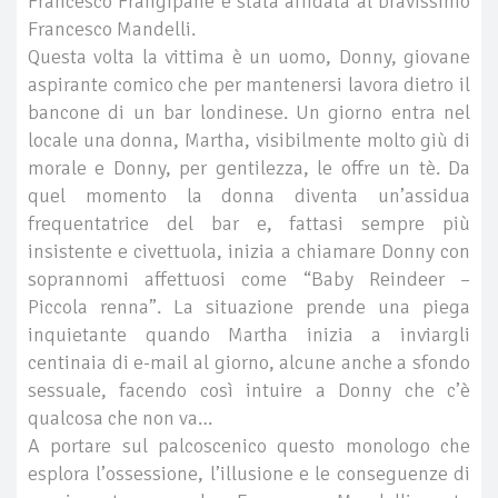
Francesco Frangipane è stata affidata al bravissimo
Francesco Mandelli.
Questa volta la vittima è un uomo, Donny, giovane
aspirante comico che per mantenersi lavora dietro il
bancone di un bar londinese. Un giorno entra nel
locale una donna, Martha, visibilmente molto giù di
morale e Donny, per gentilezza, le offre un tè. Da
quel momento la donna diventa un’assidua
frequentatrice del bar e, fattasi sempre più
insistente e civettuola, inizia a chiamare Donny con
soprannomi affettuosi come “Baby Reindeer –
Piccola renna”. La situazione prende una piega
inquietante quando Martha inizia a inviargli
centinaia di e-mail al giorno, alcune anche a sfondo
sessuale, facendo così intuire a Donny che c’è
qualcosa che non va…
A portare sul palcoscenico questo monologo che
esplora l’ossessione, l’illusione e le conseguenze di