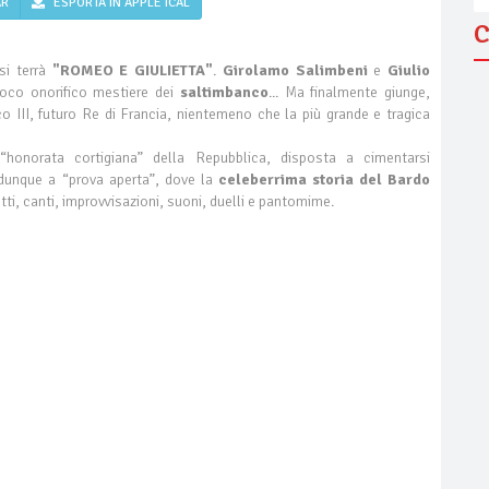
AR
ESPORTA IN APPLE ICAL
C
 si terrà
"ROMEO E GIULIETTA"
.
Girolamo Salimbeni
e
Giulio
 poco onorifico mestiere dei
saltimbanco
... Ma finalmente giunge,
ico III, futuro Re di Francia, nientemeno che la più grande e tragica
honorata cortigiana” della Repubblica, disposta a cimentarsi
te dunque a “prova aperta”, dove la
celeberrima storia del Bardo
tti, canti, improvvisazioni, suoni, duelli e pantomime.