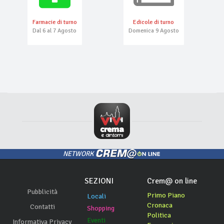
Farmacie di turno
Edicole di turno
Dal 6 al 7 Agosto
Domenica 9 Agosto
NETWORK
SEZIONI
Crem@ on line
Pubblicità
Primo Piano
Locali
Cronaca
Contatti
Shopping
Politica
Eventi
Informativa Privacy