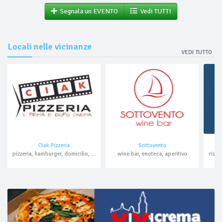
Segnala un EVENTO
Vedi TUTTI
Locali nelle vicinanze
VEDI TUTTO
Ciak Pizzeria
Sottovento
pizzeria, hamburger, domicilio, asporto
wine bar, enoteca, aperitivo