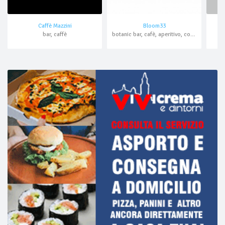
Caffè Mazzini
Bloom33
bar, caffè
botanic bar, cafè, aperitivo, cocktail bar, asporto, domicilio