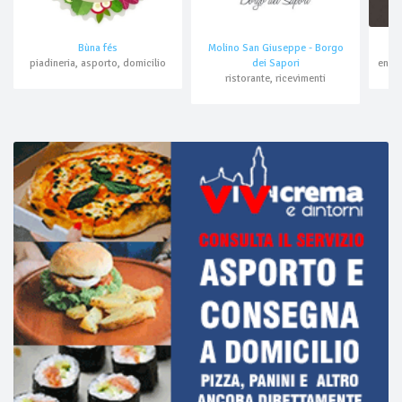
Bùna fés
Molino San Giuseppe - Borgo
piadineria, asporto, domicilio
dei Sapori
ristorante, ricevimenti