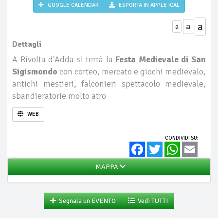
GOOGLE CALENDAR
ESPORTA IN APPLE ICAL
a
a
a
Dettagli
A Rivolta d'Adda si terrà la
Festa Medievale di San
Sigismondo
con corteo, mercato e giochi medievalo,
antichi mestieri, falconieri spettacolo medievale,
sbandieratorie molto atro
WEB
CONDIVIDI SU:
Facebook
Twitter
WhatsApp
Email
MAPPA
Segnala un EVENTO
Vedi TUTTI