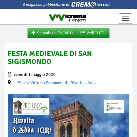
il magazine pubblicitario di
Toggle
naviga
Segnala un EVENTO
Vedi TUTTI
FESTA MEDIEVALE DI SAN
SIGISMONDO
venerdì 1 maggio 2026
Piazza Vittorio Emanuele II
- Rivolta d'Adda