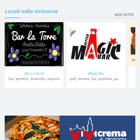
Locali nelle vicinanze
VEDI TUTTO
Bar La Torre
Magic Bar
bar, aperitivi, domicilio, asporto
pub, birreria, bar, aperitivo, paninoteca