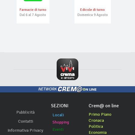
Farmacie di turno
Edicole di turno
Dal 6 al 7 Agosto
Domenica 9 Agosto
NETWORK
SEZIONI
Crem@ on line
Pubblicità
Primo Piano
Locali
Cronaca
Contatti
Shopping
Politica
Eventi
Informativa Privacy
Economia