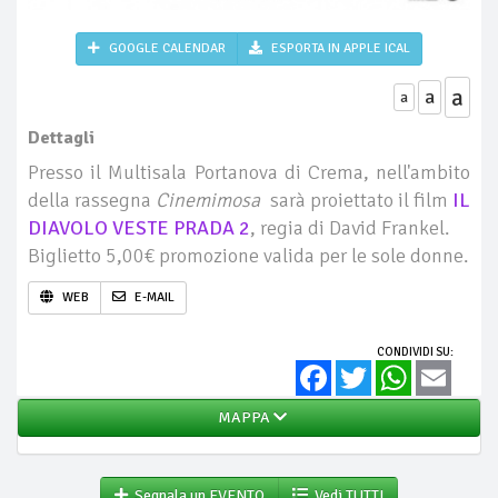
GOOGLE CALENDAR
ESPORTA IN APPLE ICAL
a
a
a
Dettagli
Presso il Multisala Portanova di Crema, nell'ambito
della rassegna
Cinemimosa
sarà proiettato il film
IL
DIAVOLO VESTE PRADA 2
, regia di David Frankel.
Biglietto 5,00€ promozione valida per le sole donne.
WEB
E-MAIL
CONDIVIDI SU:
Facebook
Twitter
WhatsApp
Email
MAPPA
Segnala un EVENTO
Vedi TUTTI