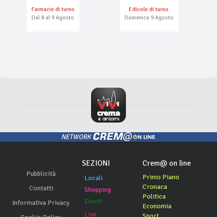
Farmacie di turno
Edicole di turno
Dal 8 al 9 Agosto
Domenica 9 Agosto
NETWORK
SEZIONI
Crem@ on line
Pubblicità
Primo Piano
Locali
Cronaca
Contatti
Shopping
Politica
Eventi
Informativa Privacy
Economia
Live
Sport