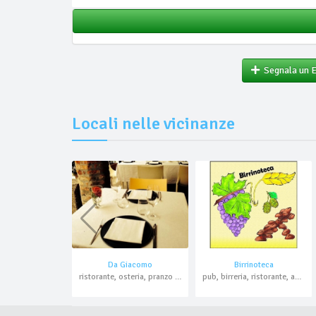
Segnala un 
Locali nelle vicinanze
Da Giacomo
Birrinoteca
ristorante, osteria, pranzo di lavoro
pub, birreria, ristorante, asporto