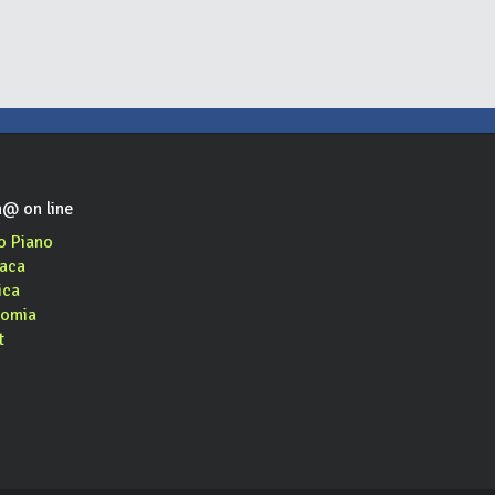
@ on line
o Piano
aca
ica
omia
t