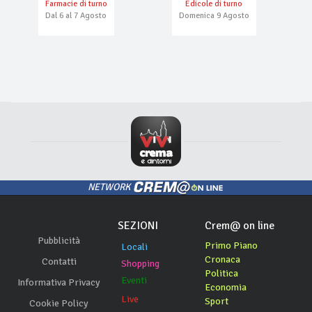
Farmacie di turno
Edicole di turno
Dal 6 al 7 Agosto
Domenica 9 Agosto
NETWORK
SEZIONI
Crem@ on line
Pubblicità
Primo Piano
Locali
Cronaca
Contatti
Shopping
Politica
Eventi
Informativa Privacy
Economia
Live
Sport
Cookie Policy