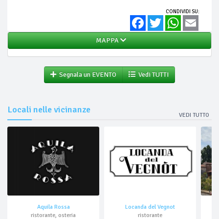
CONDIVIDI SU:
Facebook
Twitter
WhatsApp
Email
MAPPA
Segnala un EVENTO
Vedi TUTTI
Locali nelle vicinanze
VEDI TUTTO
Aquila Rossa
Locanda del Vegnot
ristorante, osteria
ristorante