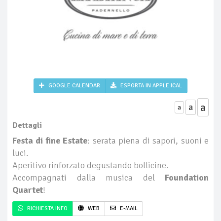
GOOGLE CALENDAR
ESPORTA IN APPLE ICAL
a
a
a
Dettagli
Festa di fine Estate
: serata piena di sapori, suoni e
luci.
Aperitivo rinforzato degustando bollicine.
Accompagnati dalla musica del
Foundation
Quartet
!
RICHIESTA INFO
WEB
E-MAIL