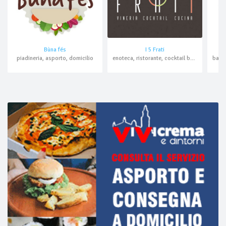
Bùna fés
I 5 Frati
piadineria, asporto, domicilio
enoteca, ristorante, cocktail bar, asporto, domicilio