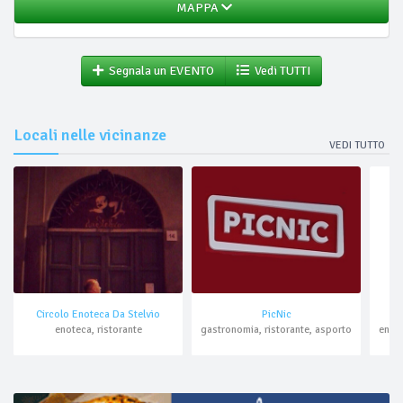
MAPPA
Segnala un EVENTO
Vedi TUTTI
Locali nelle vicinanze
VEDI TUTTO
Circolo Enoteca Da Stelvio
PicNic
enoteca, ristorante
gastronomia, ristorante, asporto