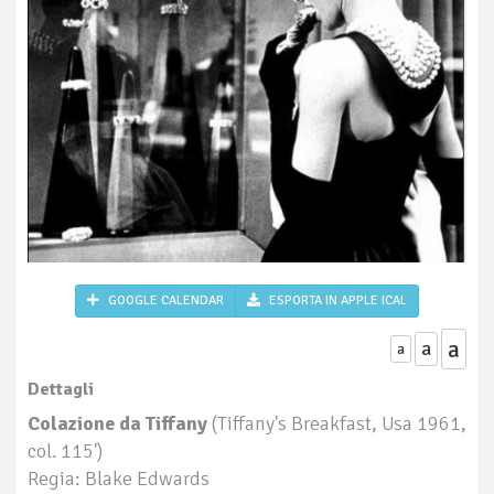
GOOGLE CALENDAR
ESPORTA IN APPLE ICAL
a
a
a
Dettagli
Colazione da Tiffany
(Tiffany's Breakfast, Usa 1961,
col. 115')
Regia: Blake Edwards