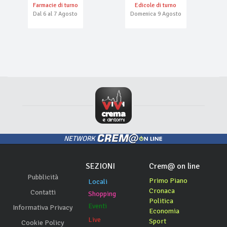
Farmacie di turno
Edicole di turno
Dal 6 al 7 Agosto
Domenica 9 Agosto
NETWORK
SEZIONI
Crem@ on line
Pubblicità
Primo Piano
Locali
Cronaca
Contatti
Shopping
Politica
Eventi
Informativa Privacy
Economia
Live
Sport
Cookie Policy