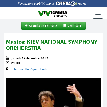
il magazine pubblicitario di
Toggle
naviga
Segnala un EVENTO
Vedi TUTTI
Musica: KIEV NATIONAL SYMPHONY
ORCHERSTRA
giovedì 19 dicembre 2013
21:00
Teatro alle Vigne
- Lodi