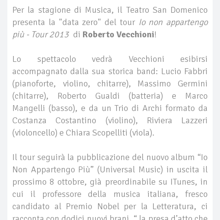
Per la stagione di Musica, il Teatro San Domenico
presenta la "data zero" del tour
Io non appartengo
più - Tour 2013
di
Roberto Vecchioni
!
Lo spettacolo vedrà Vecchioni esibirsi
accompagnato dalla sua storica band: Lucio Fabbri
(pianoforte, violino, chitarre), Massimo Germini
(chitarre), Roberto Gualdi (batteria) e Marco
Mangelli (basso), e da un Trio di Archi formato da
Costanza Costantino (violino), Riviera Lazzeri
(violoncello) e Chiara Scopelliti (viola).
Il tour seguirà la pubblicazione del nuovo album “Io
Non Appartengo Più” (Universal Music) in uscita il
prossimo 8 ottobre, già preordinabile su ITunes, in
cui il professore della musica italiana, fresco
candidato al Premio Nobel per la Letteratura, ci
racconta con dodici nuovi brani, “ la presa d’atto che