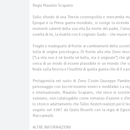
Regia Maurizio Scaparro
Sullo sfondo di una Trieste cosmopolita e mercantile ma 
Epoque e la Prima guerra mondiale, si svolge la vicenda 
momenti salienti della sua vita (la morte del padre, l’amo
sorella di lei, la rivalità con il cognato Guido - che muore 
Fragile e inadeguato di fronte ai cambiamenti della società
tutta di origine psicologica. Di fronte alla vita Zeno r
(“La vita non è né brutta né bella, ma è originale”) che g
cerca di un modo di essere plausibile in un mondo che sem
finale sulla ferocia e l’inutilità di quella guerra che di lì a
Protagonista nel ruolo di Zeno Cosini Giuseppe Pambieri, 
personaggio con tocchi insieme ironici e meditativi. La reg
e internazionale, Maurizio Scaparro, che vince in sciol
sveviano, non catalogabile come romanzo d’azione o d’intr
lo storico adattamento che Tullio Kezich realizzò per il t
seguito nel 1987 da Giulio Bosetti con la regia di Egi
Maccarinelli.
ALTRE INFORMAZIONI