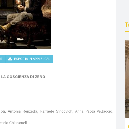
T
AR
ESPORTA IN APPLE ICAL
:
LA COSCIENZA DI ZENO
.
soli, Antonia Renzella, Raffaele Sincovich, Anna Paola Vellaccio,
carlo Chiaramello