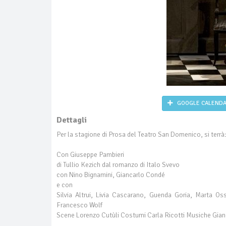
GOOGLE CALEND
Dettagli
Per la stagione di Prosa del Teatro San Domenico, si terrà
Con Giuseppe Pambieri
di Tullio Kezich dal romanzo di Italo Svevo
con Nino Bignamini, Giancarlo Condé
e con
Silvia Altrui, Livia Cascarano, Guenda Goria, Marta Os
Francesco Wolf
Scene Lorenzo Cutùli Costumi Carla Ricotti Musiche Gian