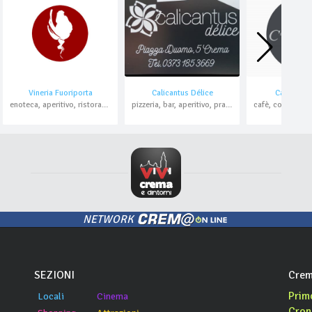
Vineria Fuoriporta
Calicantus Délice
Caffè Fuor
enoteca, aperitivo, ristorante , pesce, domicilio
pizzeria, bar, aperitivo, pranzo di lavoro, asporto, domicilio
NETWORK
SEZIONI
Crem
Prim
Locali
Cinema
Cron