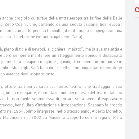
C
anche crogiolo culturale della mitteleuropa tra la fine della Belle
di Zeno Cosini, che, partendo da una seduta psicanalitica, evoca i
re non ricambiato per una fanciulla, il matrimonio di ripiego con una
suicida - la relazione extraconiugale con Carla).
, pieno di tic e di nevrosi, si dichiara “malato”, ma la sua malattia è
iesce però sempre a mantenere un atteggiamento ironico e distaccato
li permetterà di capirla meglio e , quindi, di crescere; uomo nuovo in
bra sfuggirgli. Sarà lui a dire il bellissimo, inquietante monologo
 poco avrebbe rivoluzionato tutto.
attore tra i più versatili del nostro teatro, che tratteggia il suo
ia, nitida e elegante, è firmata da uno dei maestri del teatro italiano
tezza la non facile scommessa di portare sulla scena il capolavoro
eccio, bensì libro d’iniziazione e introspezione. Scaparro fa proprio
eatro nel 1964, primo interprete, nello stesso anno, Alberto Lionello,
sto Marcucci e nel 2002 da Massimo Dapporto con la regia di Piero