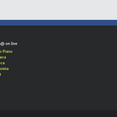
@ on line
o Piano
aca
ica
omia
t