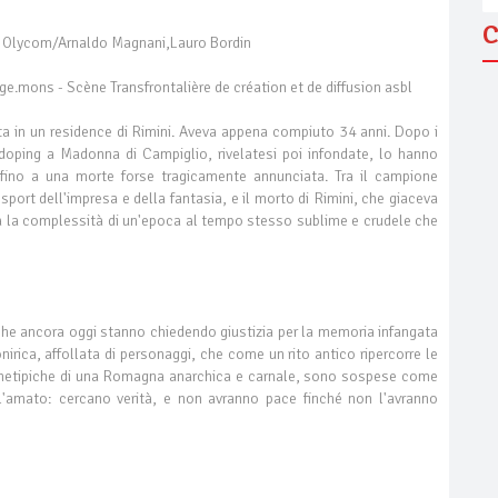
C
, Olycom/Arnaldo Magnani,Lauro Bordin
e.mons - Scène Transfrontalière de création et de diffusion asbl
ta in un residence di Rimini. Aveva appena compiuto 34 anni. Dopo i
i doping a Madonna di Campiglio, rivelatesi poi infondate, lo hanno
 fino a una morte forse tragicamente annunciata. Tra il campione
 sport dell'impresa e della fantasia, e il morto di Rimini, che giaceva
ta la complessità di un'epoca al tempo stesso sublime e crudele che
, che ancora oggi stanno chiedendo giustizia per la memoria infangata
onirica, affollata di personaggi, che come un rito antico ripercorre le
archetipiche di una Romagna anarchica e carnale, sono sospese come
ll'amato: cercano verità, e non avranno pace finché non l'avranno