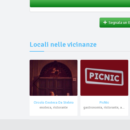
Segnala un 
Locali nelle vicinanze
Circolo Enoteca Da Stelvio
PicNic
enoteca, ristorante
gastronomia, ristorante, asporto