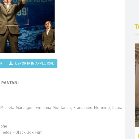
T
AR
ESPORTA IN APPLE ICAL
:
PANTANI
.
, Michela Marangoni,Ermanna Montanari, Francesco Mormino, Laura
aphe
 Tedde – Black Box Film