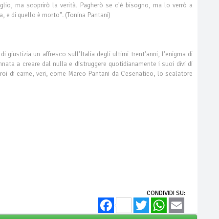
io, ma scoprirò la verità. Pagherò se c'è bisogno, ma lo verrò a
, e di quello è morto". (Tonina Pantani)
i giustizia un affresco sull'Italia degli ultimi trent'anni, l'enigma di
nnata a creare dal nulla e distruggere quotidianamente i suoi divi di
roi di carne, veri, come Marco Pantani da Cesenatico, lo scalatore
CONDIVIDI SU:
Facebook
Twitter
WhatsApp
Email