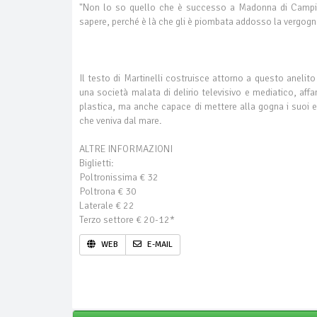
"Non lo so quello che è successo a Madonna di Campigl
sapere, perché è là che gli è piombata addosso la vergogna
Il testo di Martinelli costruisce attorno a questo anelito d
una società malata di delirio televisivo e mediatico, affa
plastica, ma anche capace di mettere alla gogna i suoi e
che veniva dal mare.
ALTRE INFORMAZIONI
Biglietti:
Poltronissima € 32
Poltrona € 30
Laterale € 22
Terzo settore € 20-12*
WEB
E-MAIL