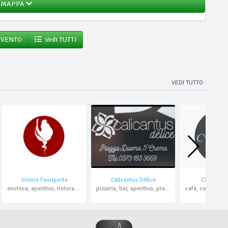
MAPPA
EVENTO
Vedi TUTTI
VEDI TUTTO
Vineria Fuoriporta
Calicantus Délice
Caffè Fuor
enoteca, aperitivo, ristorante , pesce, domicilio
pizzeria, bar, aperitivo, pranzo di lavoro, asporto, domicilio