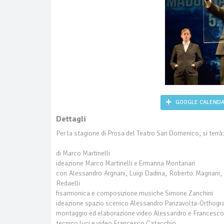
GOOGLE CALEND
Dettagli
Per la stagione di Prosa del Teatro San Domenico, si terrà
di Marco Martinelli
ideazione Marco Martinelli e Ermanna Montanari
con Alessandro Argnani, Luigi Dadina, Roberto Magnani
Redaelli
fisarmonica e composizione musiche Simone Zanchini
ideazione spazio scenico Alessandro Panzavolta-Orthogr
montaggio ed elaborazione video Alessandro e Francesco
tecnico luci e video Francesco Catacchio