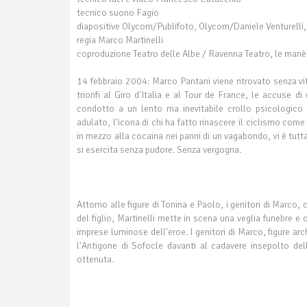
tecnico suono Fagio
diapositive Olycom/Publifoto, Olycom/Daniele Venturelli
regia Marco Martinelli
coproduzione Teatro delle Albe / Ravenna Teatro, le manèg
14 febbraio 2004: Marco Pantani viene ritrovato senza vi
trionfi al Giro d'Italia e al Tour de France, le accuse d
condotto a un lento ma inevitabile crollo psicologico
adulato, l'icona di chi ha fatto rinascere il ciclismo come
in mezzo alla cocaina nei panni di un vagabondo, vi è tut
si esercita senza pudore. Senza vergogna.
Attorno alle figure di Tonina e Paolo, i genitori di Marco
del figlio, Martinelli mette in scena una veglia funebre e 
imprese luminose dell'eroe. I genitori di Marco, figure 
l'Antigone di Sofocle davanti al cadavere insepolto de
ottenuta.