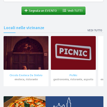
Segnala un EVENTO
Vedi TUTTI
Locali nelle vicinanze
VEDI TUTTO
Circolo Enoteca Da Stelvio
PicNic
enoteca, ristorante
gastronomia, ristorante, asporto