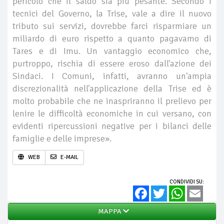
pericolo che il saldo sia più pesante. Secondo i
tecnici del Governo, la Trise, vale a dire il nuovo
tributo sui servizi, dovrebbe farci risparmiare un
miliardo di euro rispetto a quanto pagavamo di
Tares e di Imu. Un vantaggio economico che,
purtroppo, rischia di essere eroso dall'azione dei
Sindaci. I Comuni, infatti, avranno un'ampia
discrezionalità nell'applicazione della Trise ed è
molto probabile che ne inaspriranno il prelievo per
lenire le difficoltà economiche in cui versano, con
evidenti ripercussioni negative per i bilanci delle
famiglie e delle imprese».
WEB
E-MAIL
CONDIVIDI SU:
Facebook
Twitter
WhatsApp
Email
MAPPA