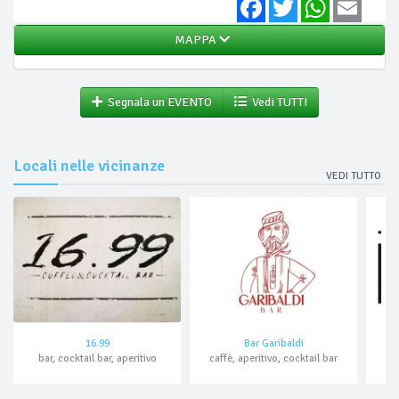
Facebook
Twitter
WhatsApp
Email
MAPPA
Segnala un EVENTO
Vedi TUTTI
Locali nelle vicinanze
VEDI TUTTO
16.99
Bar Garibaldi
bar, cocktail bar, aperitivo
caffè, aperitivo, cocktail bar
caf