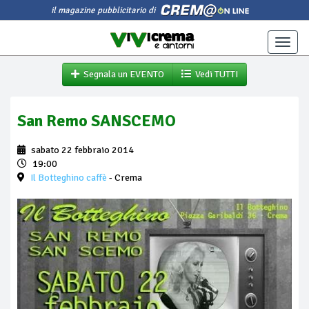
il magazine pubblicitario di
Toggle
naviga
Segnala un EVENTO
Vedi TUTTI
San Remo SANSCEMO
sabato 22 febbraio 2014
19:00
Il Botteghino caffè
- Crema