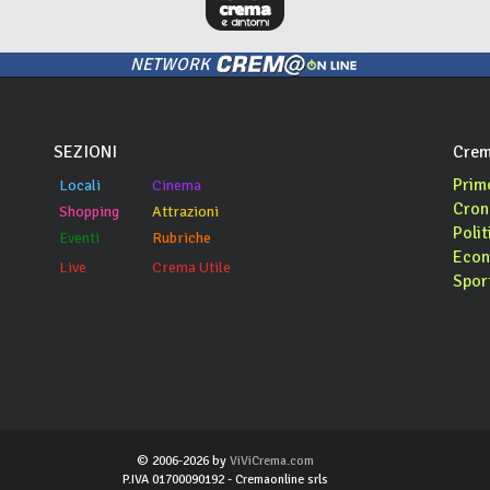
NETWORK
SEZIONI
Crem
Prim
Locali
Cinema
Cron
Shopping
Attrazioni
Polit
Eventi
Rubriche
Econ
Live
Crema Utile
Spor
© 2006-2026 by
ViViCrema.com
P.IVA 01700090192 - Cremaonline srls