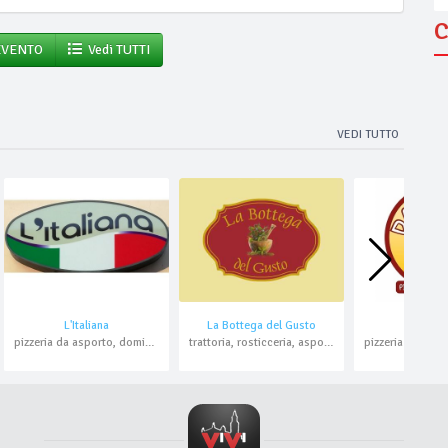
C
EVENTO
Vedi TUTTI
VEDI TUTTO
L'Italiana
La Bottega del Gusto
Da Ho
pizzeria da asporto, domicilio
trattoria, rosticceria, asporto, domicilio