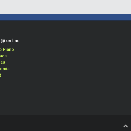
@ on line
o Piano
aca
ica
omia
t