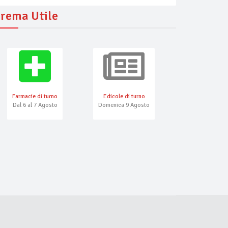
rema Utile
Farmacie di turno
Edicole di turno
Numeri Emerg
Dal 6 al 7 Agosto
Domenica 9 Agosto
mer
Vecchio Casello
Drago Tarantasio
pizzeria da asporto, paninoteca, domicilio
ristorante, hotel
pizzeria da asporto, domicilio