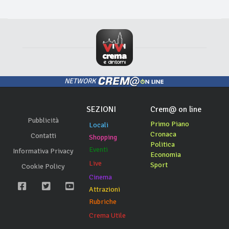
NETWORK
SEZIONI
Crem@ on line
Pubblicità
Primo Piano
Locali
Cronaca
Contatti
Shopping
Politica
Eventi
Informativa Privacy
Economia
Live
Sport
Cookie Policy
Cinema
Attrazioni
Rubriche
Crema Utile