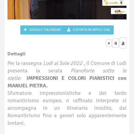
GOOGLE CALENDAR
ESPORTA IN APPLE ICAL
a
a
a
Dettagli
Per la rassegna
Lodi al Sole 2022
, il Comune di Lodi
presenta la serata
Pianoforte sotto le
stelle:
IMPRESSIONI E COLORI PIANISTICI con
MANUEL PIETRA.
Sfumature impressionistiche e del tardo
romanticismo europeo. n raffinato interprete ci
accompagna in un itinerario insolito, dal
Romanticismo fino a generi solo apparentemente
lontani.