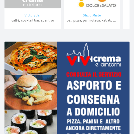
VictoryBar
Sfizio Misto
caffè, cocktail bar, aperitivo
bar, pizza, paninoteca, kebab, hamburger, piadine, crêpes