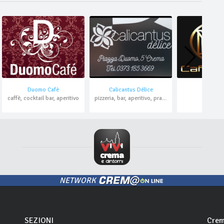
Duomo Cafè
Calicantus Délice
Caffè Ma
caffè, cocktail bar, aperitivo
pizzeria, bar, aperitivo, pranzo di lavoro, asporto, domicilio
bar
NETWORK
SEZIONI
Crem