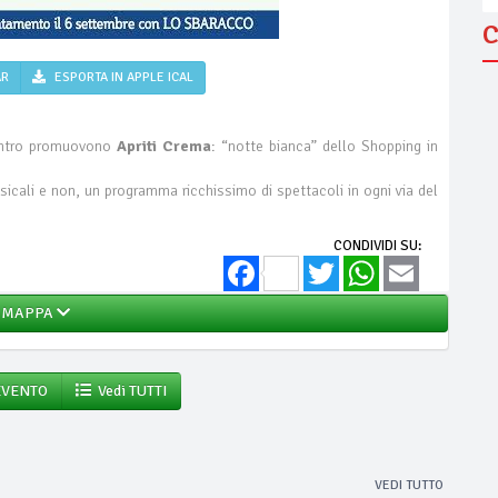
C
AR
ESPORTA IN APPLE ICAL
entro promuovono
Apriti Crema
: “notte bianca” dello Shopping in
cali e non, un programma ricchissimo di spettacoli in ogni via del
CONDIVIDI SU:
Facebook
Twitter
WhatsApp
Email
MAPPA
EVENTO
Vedi TUTTI
VEDI TUTTO