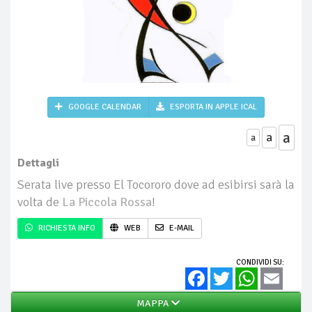
GOOGLE CALENDAR
ESPORTA IN APPLE ICAL
a
a
a
Dettagli
Serata live presso El Tocororo dove ad esibirsi sarà la
volta de
La Piccola Rossa
!
RICHIESTA INFO
WEB
E-MAIL
CONDIVIDI SU:
Facebook
Twitter
WhatsApp
Email
MAPPA