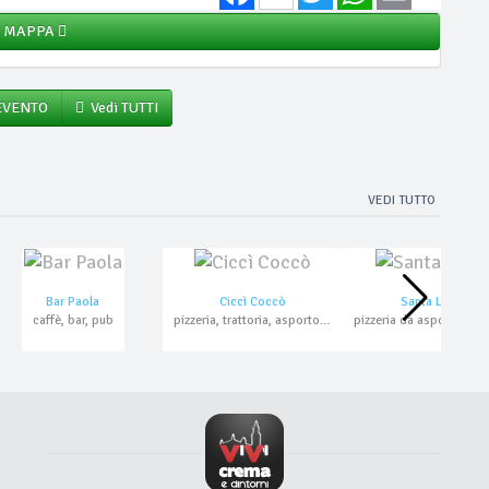
MAPPA
 EVENTO
Vedi TUTTI
VEDI TUTTO
Bar Paola
Ciccì Coccò
Santa Lucia
caffè, bar, pub
pizzeria, trattoria, asporto, pranzo di lavoro, pesce, domicilio