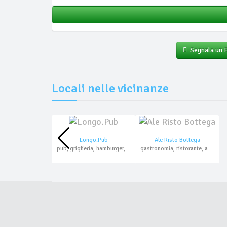
Segnala un
Locali nelle vicinanze
Longo.Pub
Ale Risto Bottega
pub, griglieria, hamburger, aperitivo, asporto
gastronomia, ristorante, asporto