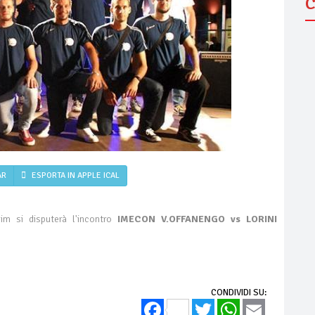
C
AR
ESPORTA IN APPLE ICAL
im si disputerà l'incontro
IMECON V.OFFANENGO vs LORINI
CONDIVIDI SU:
Facebook
Twitter
WhatsApp
Email