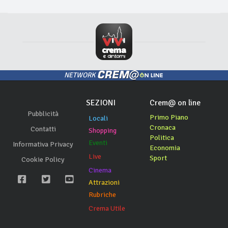
NETWORK
SEZIONI
Crem@ on line
Pubblicità
Primo Piano
Locali
Cronaca
Contatti
Shopping
Politica
Eventi
Informativa Privacy
Economia
Live
Sport
Cookie Policy
Cinema
Attrazioni
Rubriche
Crema Utile