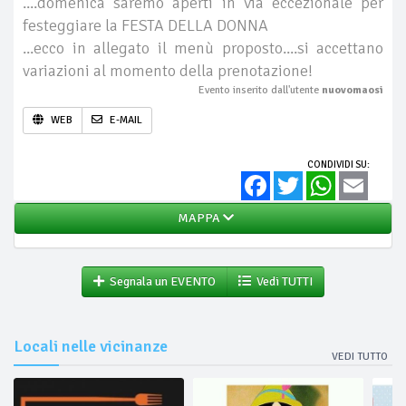
....domenica saremo aperti in via eccezionale per
festeggiare la FESTA DELLA DONNA
...ecco in allegato il menù proposto....si accettano
variazioni al momento della prenotazione!
Evento inserito dall'utente
nuovomaosi
WEB
E-MAIL
CONDIVIDI SU:
Facebook
Twitter
WhatsApp
Email
MAPPA
Segnala un EVENTO
Vedi TUTTI
Locali nelle vicinanze
VEDI TUTTO