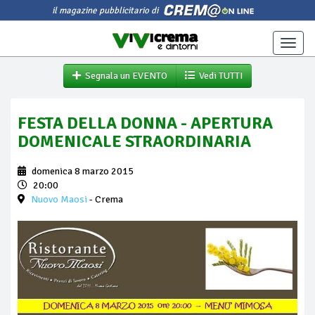
il magazine pubblicitario di
Toggle
naviga
Segnala un EVENTO
Vedi TUTTI
FESTA DELLA DONNA - APERTURA
DOMENICALE STRAORDINARIA
domenica 8 marzo 2015
20:00
Nuovo Maosi
- Crema