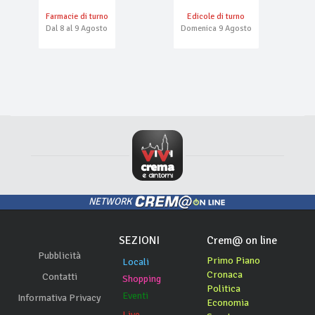
Farmacie di turno
Edicole di turno
Dal 8 al 9 Agosto
Domenica 9 Agosto
NETWORK
SEZIONI
Crem@ on line
Pubblicità
Primo Piano
Locali
Cronaca
Contatti
Shopping
Politica
Eventi
Informativa Privacy
Economia
Live