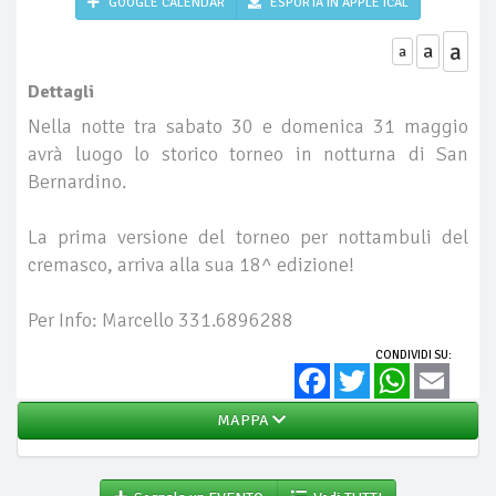
GOOGLE CALENDAR
ESPORTA IN APPLE ICAL
a
a
a
Dettagli
Nella notte tra sabato 30 e domenica 31 maggio
avrà luogo lo storico torneo in notturna di San
Bernardino.
La prima versione del torneo per nottambuli del
cremasco, arriva alla sua 18^ edizione!
Per Info: Marcello 331.6896288
CONDIVIDI SU:
Facebook
Twitter
WhatsApp
Email
MAPPA