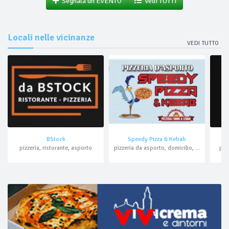
Segnala un EVENTO
Vedi TUTTI
Locali nelle vicinanze
VEDI TUTTO
BStock
Speedy Pizza & Kebab
piz
pizzeria, ristorante, asporto
pizzeria da asporto, domicilio, kebab