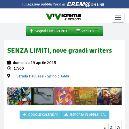
il magazine pubblicitario di
Toggle
naviga
Segnala un EVENTO
Vedi TUTTI
SENZA LIMITI, nove grandi writers
domenica 19 aprile 2015
17:00
Strada Paullese
- Spino d'Adda
GOOGLE CALENDAR
ESPORTA IN APPLE ICAL
a
a
a