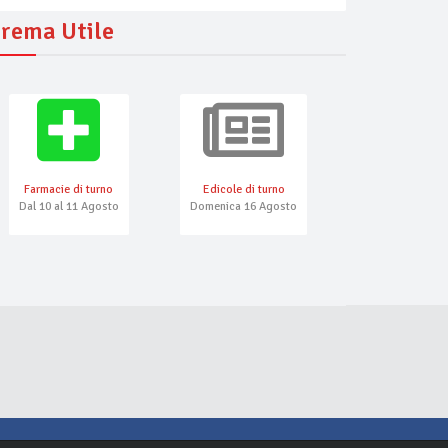
rema Utile
Farmacie di turno
Edicole di turno
Numeri Emerg
Dal 10 al 11 Agosto
Domenica 16 Agosto
s Food
Vineria Trigu
Calicantus Cafè
asporto
enoteca, bistro, pranzo di lavoro, aperitivo
cafè, aperitivo, cocktail bar