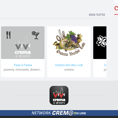
C
VEDI TUTTO
Pane e Farina
Osteria Vecchia Lodi
Calicantu
pizzeria, ristorante, domicilio, asporto
osteria
pizzeria, 
NETWORK