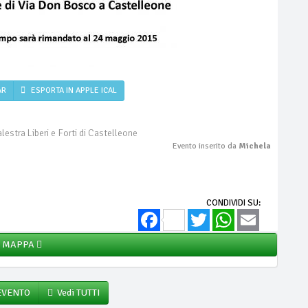
AR
ESPORTA IN APPLE ICAL
alestra Liberi e Forti di Castelleone
Evento inserito da
Michela
CONDIVIDI SU:
Facebook
Twitter
WhatsApp
Email
MAPPA
 EVENTO
Vedi TUTTI