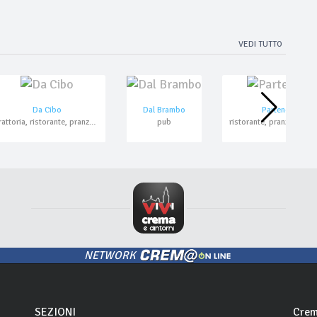
VEDI TUTTO
Da Cibo
Dal Brambo
Partenope
trattoria, ristorante, pranzo di lavoro, asporto
pub
NETWORK
SEZIONI
Crem