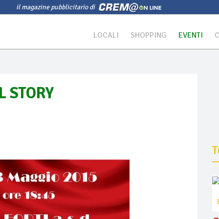
il magazine pubblicitario di
LOCALI
SHOPPING
EVENTI
L STORY
T