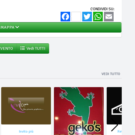
CONDIVIDI SU:
Facebook
Twitter
WhatsApp
Email
MAPPA
EVENTO
Vedi TUTTI
VEDI TUTTO
Invito più
Retrò Gara