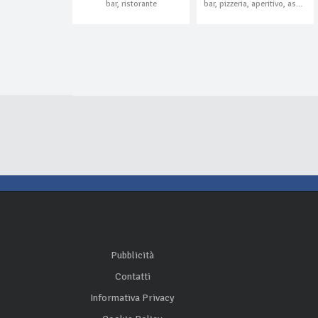
bar, ristorante
bar, pizzeria, aperitivo, asporto, domicilio
Pubblicità
Contatti
Informativa Privacy