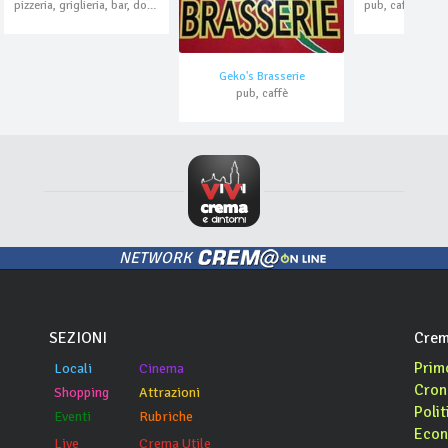
pizzeria, griglieria, bar, domicilio, asporto
Geko's Brasserie
pub, caffè
NETWORK
SEZIONI
Crem
Prim
Locali
Cinema
Cron
Shopping
Attrazioni
Polit
Eventi
Rubriche
Econ
Live
Crema Utile