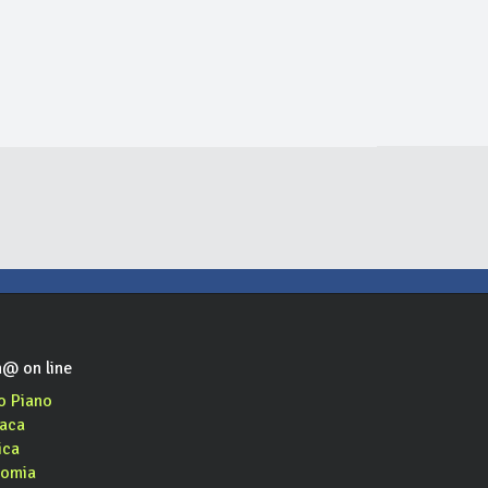
pub, cafè, aperitivo, hamburger, asporto, domicilio
caffè, cocktail bar
ristorante giapponese, cocktail bar, asporto
@ on line
o Piano
aca
ica
omia