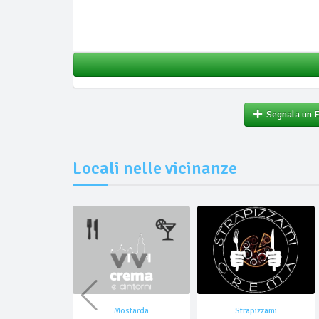
Segnala un 
Locali nelle vicinanze
Mostarda
Strapizzami