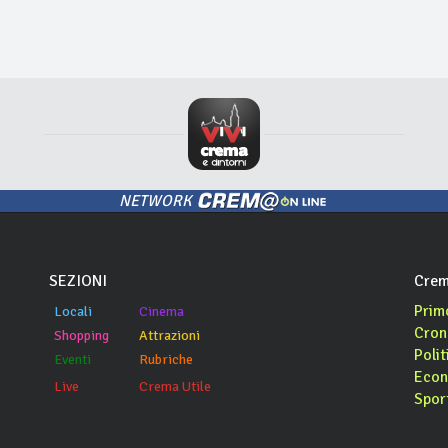
NETWORK
SEZIONI
Crem
Prim
Locali
Cinema
Cron
Shopping
Attrazioni
Polit
Eventi
Rubriche
Econ
Live
Crema Utile
Spor