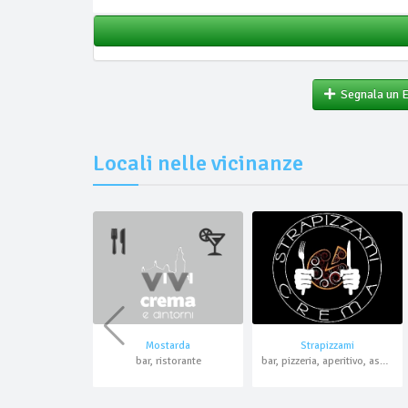
Segnala un 
Locali nelle vicinanze
Mostarda
Strapizzami
bar, ristorante
bar, pizzeria, aperitivo, asporto, domicilio