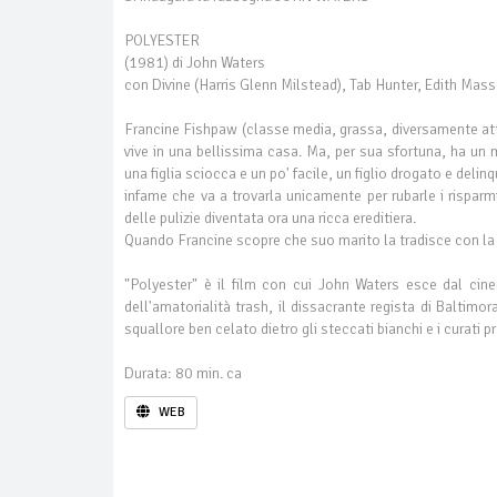
POLYESTER
(1981) di John Waters
con Divine (Harris Glenn Milstead), Tab Hunter, Edith Mass
Francine Fishpaw (classe media, grassa, diversamente at
vive in una bellissima casa. Ma, per sua sfortuna, ha un 
una figlia sciocca e un po' facile, un figlio drogato e del
infame che va a trovarla unicamente per rubarle i rispar
delle pulizie diventata ora una ricca ereditiera.
Quando Francine scopre che suo marito la tradisce con la se
"Polyester" è il film con cui John Waters esce dal cin
dell'amatorialità trash, il dissacrante regista di Baltimo
squallore ben celato dietro gli steccati bianchi e i curati p
Durata: 80 min. ca
WEB