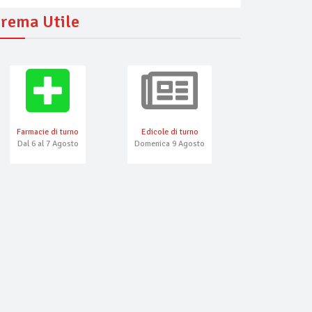
rema Utile
Farmacie di turno
Edicole di turno
Numeri Emerg
Dal 6 al 7 Agosto
Domenica 9 Agosto
 La locanda
Seconda Casa
ero
ristorante, bar
 cocktail bar