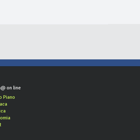
Geko's Brasserie
pub, caffè
@ on line
o Piano
aca
ica
omia
t