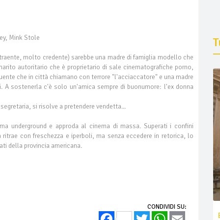
ey, Mink Stole
T
traente, molto credente) sarebbe una madre di famiglia modello che
marito autoritario che è proprietario di sale cinematografiche porno,
inquente che in città chiamano con terrore "l'acciaccatore" e una madre
mi. A sostenerla c'è solo un'amica sempre di buonumore: l'ex donna
gretaria, si risolve a pretendere vendetta...
ema underground e approda al cinema di massa. Superati i confini
ra ritrae con freschezza e iperboli, ma senza eccedere in retorica, lo
rati della provincia americana.
CONDIVIDI SU:
Facebook
Twitter
WhatsApp
Email