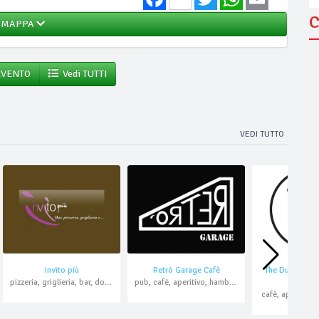
C
MAPPA
EVENTO
Vedi TUTTI
VEDI TUTTO
Invito più
Retrò Garage Cafè
The Duck Inn -
pizzeria, griglieria, bar, domicilio, asporto
pub, cafè, aperitivo, hamburger, asporto, domicilio
del Pap
cafè, aperitivo,